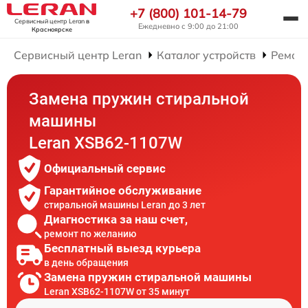
+7 (800) 101-14-79
Сервисный центр Leran
в
Ежедневно с 9:00 до 21:00
Красноярске
Сервисный центр Leran
Каталог устройств
Ремон
Замена пружин стиральной
машины
Leran XSB62-1107W
Официальный сервис
Гарантийное обслуживание
стиральной машины Leran до 3 лет
Диагностика за наш счет,
ремонт по желанию
Бесплатный выезд курьера
в день обращения
Замена пружин стиральной машины
Leran XSB62-1107W от 35 минут