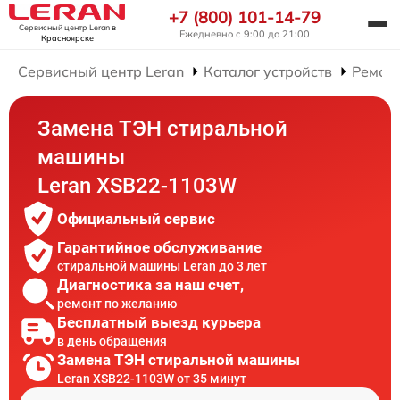
+7 (800) 101-14-79
Сервисный центр Leran
в
Ежедневно с 9:00 до 21:00
Красноярске
Сервисный центр Leran
Каталог устройств
Ремон
Замена ТЭН стиральной
машины
Leran XSB22-1103W
Официальный сервис
Гарантийное обслуживание
стиральной машины Leran до 3 лет
Диагностика за наш счет,
ремонт по желанию
Бесплатный выезд курьера
в день обращения
Замена ТЭН стиральной машины
Leran XSB22-1103W от 35 минут