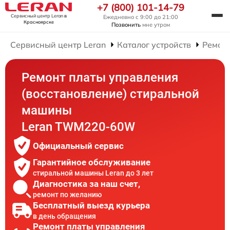
+7 (800) 101-14-79
Сервисный центр Leran
в
Ежедневно с 9:00 до 21:00
Красноярске
Позвонить
мне утром
Сервисный центр Leran
Каталог устройств
Ремон
Ремонт платы управления
(восстановление) стиральной
машины
Leran TWM220-60W
Официальный сервис
Гарантийное обслуживание
стиральной машины Leran до 3 лет
Диагностика за наш счет,
ремонт по желанию
Бесплатный выезд курьера
в день обращения
Ремонт платы управления