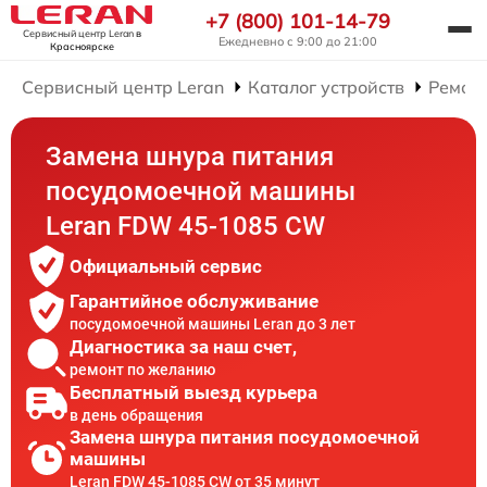
+7 (800) 101-14-79
Сервисный центр Leran
в
Ежедневно с 9:00 до 21:00
Красноярске
Сервисный центр Leran
Каталог устройств
Ремон
Замена шнура питания
посудомоечной машины
Leran FDW 45-1085 CW
Официальный сервис
Гарантийное обслуживание
посудомоечной машины Leran до 3 лет
Диагностика за наш счет,
ремонт по желанию
Бесплатный выезд курьера
в день обращения
Замена шнура питания посудомоечной
машины
Leran FDW 45-1085 CW от 35 минут