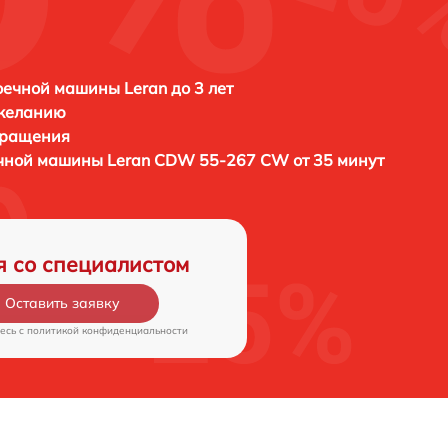
ечной машины Leran до 3 лет
 желанию
бращения
ечной машины
Leran CDW 55-267 CW от 35 минут
я со специалистом
Оставить заявку
есь c
политикой конфиденциальности