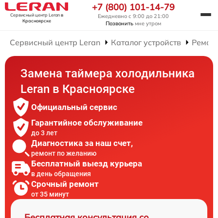
+7 (800) 101-14-79
Сервисный центр Leran
в
Ежедневно с 9:00 до 21:00
Красноярске
Позвонить
мне утром
Сервисный центр Leran
Каталог устройств
Ремон
Замена таймера холодильника
Leran в Красноярске
Официальный сервис
Гарантийное обслуживание
до 3 лет
Диагностика за наш счет,
ремонт по желанию
Бесплатный выезд курьера
в день обращения
Срочный ремонт
от 35 минут
Бесплатная консультация со