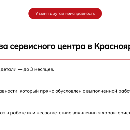
от 60 мин
У меня другая неисправность
от 60 мин
от 60 мин
ва сервисного центра в Красноя
от 60 мин
 детали — до 3 месяцев.
от 60 мин
от 60 мин
авности, который прямо обусловлен с выполненной рабо
S
от 60 мин
аз в работе или несоответствие заявленным характери
от 60 мин