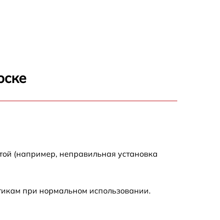
650 р
500 р
650 р
рске
710 р
590 р
650 р
той (например, неправильная установка
800 р
стикам при нормальном использовании.
450 р