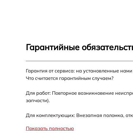
Ремонт/замена датчика температуры Leran
SBS 302 IX
Замена термостата Leran SBS 302 IX
Замена усилителей Leran SBS 302 IX
Гарантийные обязательст
Замена таймера Leran SBS 302 IX
Гарантия от сервиса: на установленные нами
Замена электросхемы Leran SBS 302 IX
Что считается гарантийным случаем?
Ремонт испарителя Leran SBS 302 IX
Для работ: Повторное возникновение неиспр
запчасти).
Устранение засора трубопровода Leran SB
302 IX
Для комплектующих: Внезапная поломка, отк
Ремонт датчика морозильного отделения
Leran SBS 302 IX
Показать полностью