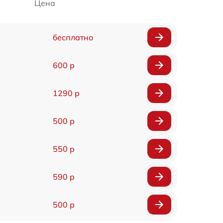
Цена
бесплатно
600 р
1290 р
500 р
550 р
590 р
500 р