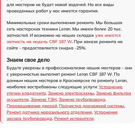
для мастеров не будет новой задачей. На все виды
проведенных работ у нас имеется гарантия.
Минимальные сроки выполнения ремонта. Мы большая
сеть мастерских техники Leran. Мы имеем более 20 тыс.
запчастей. И возможно на наших складах
уже имеется
запчасть на модель CBF 187 W
. При заказе ремонта на
сайте - предоставляется скидка -25%.
Знаем свое дело
Будьте уверены в профессионализме наших мастеров - они
с уверенностью выполнят ремонт Leran CBF 187 W. По
данным наших мастеров в Красноярске по ремонту Leran,
наиболее востребованы следующие услуги:
Устранение
утечки хладагента
,
Замена электросхемы
,
Замена фильтра
осушителя
,
Замена ТЭН
,
Замена трубопровода
,
Перевешивание дверей
,
Прочистка дренажной системы
,
Ремонт датчика морозильного отделения
,
Устранение
засора трубопровода
,
Ремонт испарителя
.