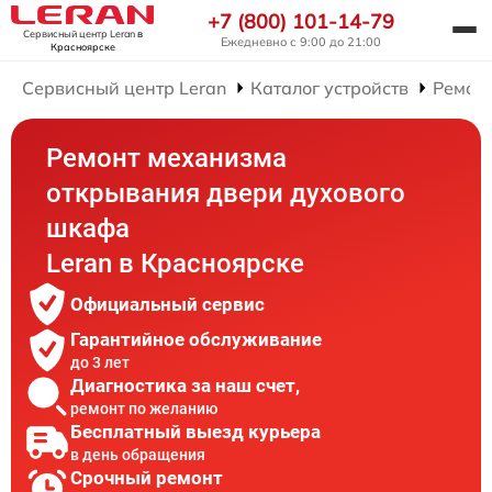
+7 (800) 101-14-79
Сервисный центр Leran
в
Ежедневно с 9:00 до 21:00
Красноярске
Сервисный центр Leran
Каталог устройств
Ремон
Ремонт механизма
открывания двери духового
шкафа
Leran в Красноярске
Официальный сервис
Гарантийное обслуживание
до 3 лет
Диагностика за наш счет,
ремонт по желанию
Бесплатный выезд курьера
в день обращения
Срочный ремонт